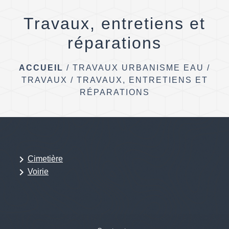
menu
Travaux, entretiens et
réparations
ACCUEIL
/
TRAVAUX URBANISME EAU
/
TRAVAUX
/
TRAVAUX, ENTRETIENS ET
RÉPARATIONS
keyboard_arrow_right
Cimetière
keyboard_arrow_right
Voirie