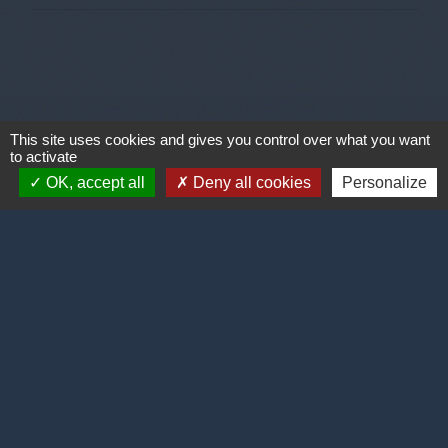
Contacts
This site uses cookies and gives you control over what you want
to activate
mairiedecholonge@orange.fr
26 rue de la Mairie
OK, accept all
Deny all cookies
Personalize
38220 Cholonge - FRANCE
+33 4 76 83 91 27
Accueil
Le secrétariat est ouvert au public
tous les mercredis après-midis de
13h30 à 17h30.
Il est possible de prendre un RDV sur un autre créneau horaire en
formulant une demande par mail.